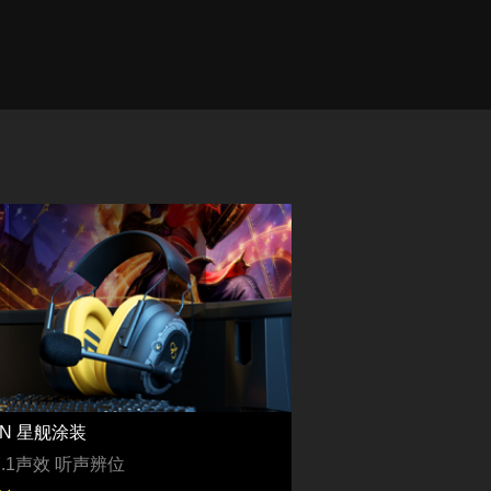
6N 星舰涂装
.1声效 听声辨位