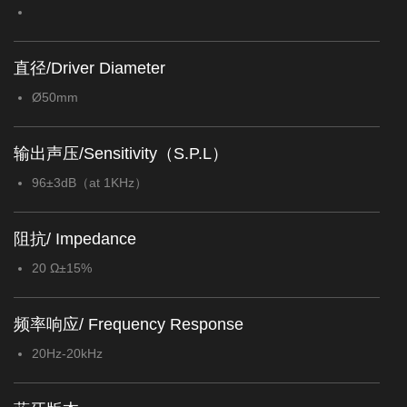
直径/Driver Diameter
Ø50mm
输出声压/Sensitivity（S.P.L）
96±3dB（at 1KHz）
阻抗/ Impedance
20 Ω±15%
频率响应/ Frequency Response
20Hz-20kHz