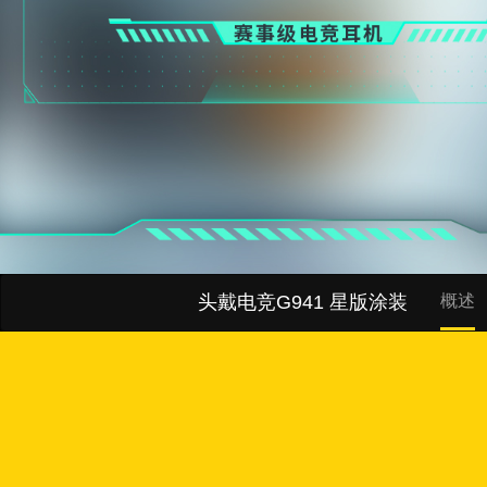
头戴电竞G941 星版涂装
概述