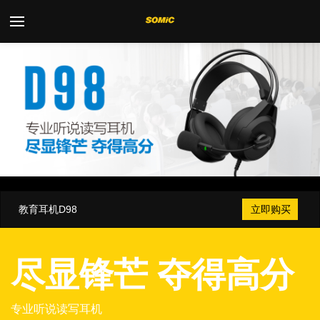
Toggle
navigation
教育耳机D98
立即购买
尽显锋芒 夺得高分
专业听说读写耳机