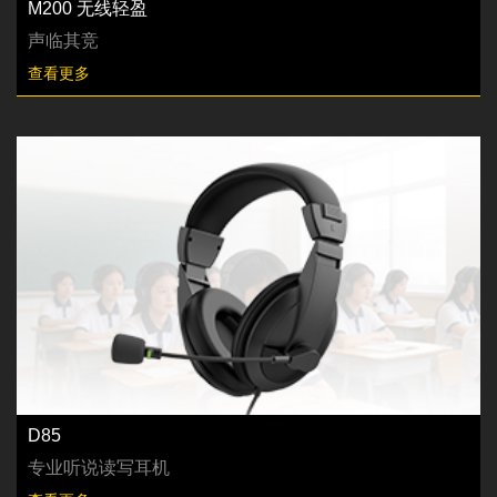
M200 无线轻盈
声临其竞
查看更多
D85
专业听说读写耳机